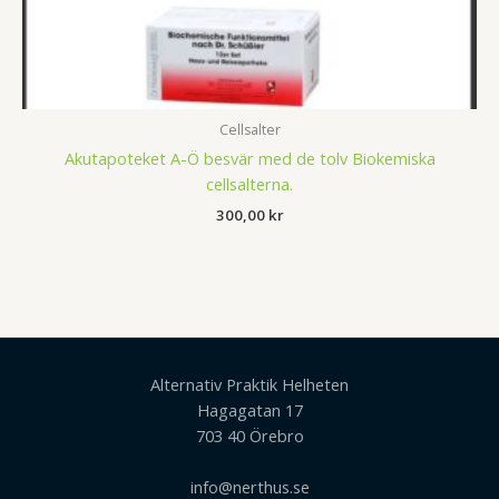
Cellsalter
Akutapoteket A-Ö besvär med de tolv Biokemiska
cellsalterna.
300,00
kr
Alternativ Praktik Helheten
Hagagatan 17
703 40 Örebro
info@nerthus.se